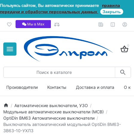
Пользуясь сайтом, Вы автоматически принимаете
правила
передачи и обработки персональных данных
Закрыть
Мы в Мах
0
Производители
Контакты
Доставка и оплата
О ко
Автоматические выключатели, УЗО
Модульные автоматические выключатели (МСВ)
OptiDin ВМ63 Автоматические выключатели
Выключатель автоматический модульный OptiDin BM63-
3B63-10-УХЛ3