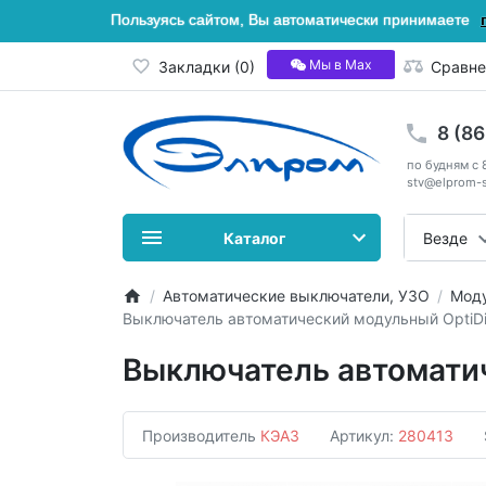
Пользуясь сайтом, Вы автоматически принимаете
Мы в Мах
Закладки (0)
Сравне
8 (8
по будням с 
stv@elprom-s
Каталог
Везде
Автоматические выключатели, УЗО
Моду
Выключатель автоматический модульный OptiD
Выключатель автомати
Производитель
КЭАЗ
Артикул:
280413