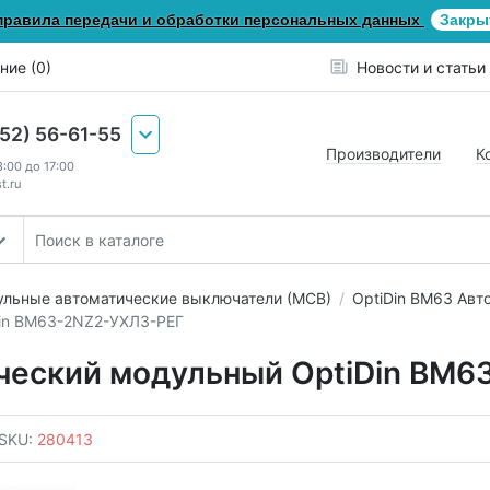
правила передачи и обработки персональных данных
Закры
ние (0)
Новости и статьи
652) 56-61-55
Производители
К
8:00 до 17:00
t.ru
льные автоматические выключатели (МСВ)
OptiDin ВМ63 Авт
in BM63-2NZ2-УХЛ3-РЕГ
ческий модульный OptiDin BM6
SKU:
280413