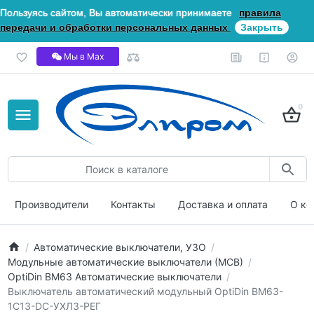
Пользуясь сайтом, Вы автоматически принимаете
правила
передачи и обработки персональных данных
Закрыть
Мы в Мах
0
Производители
Контакты
Доставка и оплата
О ко
Автоматические выключатели, УЗО
Модульные автоматические выключатели (МСВ)
OptiDin ВМ63 Автоматические выключатели
Выключатель автоматический модульный OptiDin BM63-
1C13-DC-УХЛ3-РЕГ