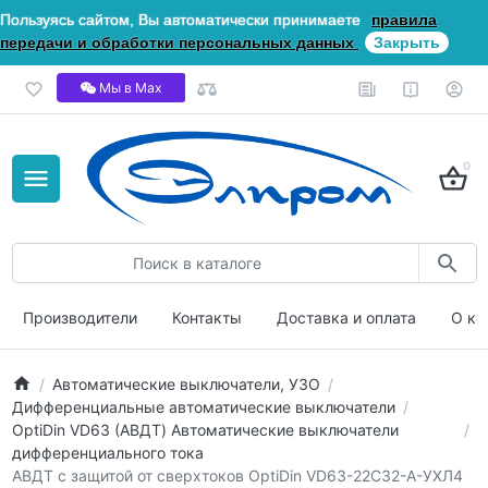
Пользуясь сайтом, Вы автоматически принимаете
правила
передачи и обработки персональных данных
Закрыть
Мы в Мах
0
Производители
Контакты
Доставка и оплата
О ко
Автоматические выключатели, УЗО
Дифференциальные автоматические выключатели
OptiDin VD63 (АВДТ) Автоматические выключатели
дифференциального тока
АВДТ с защитой от сверхтоков OptiDin VD63-22C32-A-УХЛ4