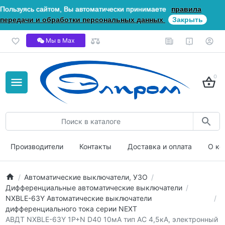
Пользуясь сайтом, Вы автоматически принимаете
правила
передачи и обработки персональных данных
Закрыть
Мы в Мах
0
Производители
Контакты
Доставка и оплата
О ко
Автоматические выключатели, УЗО
Дифференциальные автоматические выключатели
NXBLE-63Y Автоматические выключатели
дифференциального тока серии NEXT
АВДТ NXBLE-63Y 1P+N D40 10мА тип AС 4,5кА, электронный