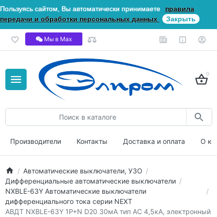
Пользуясь сайтом, Вы автоматически принимаете
правила
передачи и обработки персональных данных
Закрыть
Мы в Мах
0
Производители
Контакты
Доставка и оплата
О ко
Автоматические выключатели, УЗО
Дифференциальные автоматические выключатели
NXBLE-63Y Автоматические выключатели
дифференциального тока серии NEXT
АВДТ NXBLE-63Y 1P+N D20 30мА тип AС 4,5кА, электронный