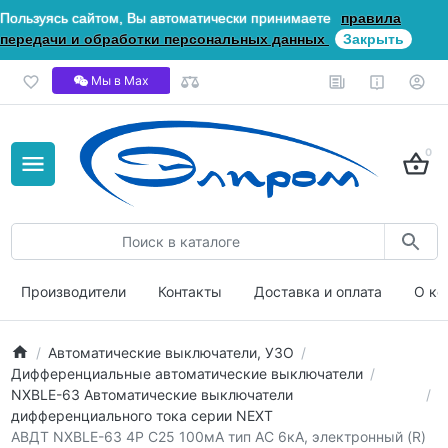
Пользуясь сайтом, Вы автоматически принимаете
правила
передачи и обработки персональных данных
Закрыть
Мы в Мах
0
Производители
Контакты
Доставка и оплата
О ко
Автоматические выключатели, УЗО
Дифференциальные автоматические выключатели
NXBLE-63 Автоматические выключатели
дифференциального тока серии NEXT
АВДТ NXBLE-63 4P C25 100мА тип AС 6кА, электронный (R)