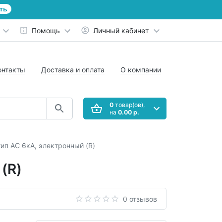
ть
Помощь
Личный кабинет
онтакты
Доставка и оплата
О компании
0
товар(ов),
на
0.00 р.
п AС 6кА, электронный (R)
(R)
0 отзывов