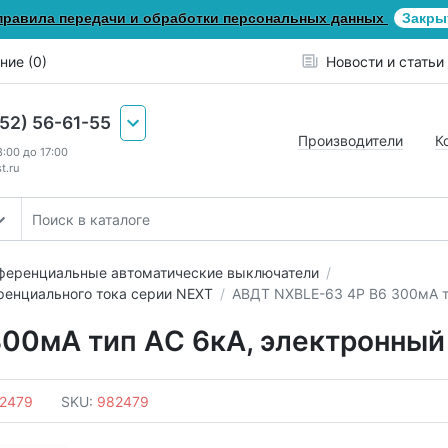
правила передачи и обработки персональных данных
Закры
ние (0)
Новости и статьи
652) 56-61-55
Производители
К
8:00 до 17:00
t.ru
еренциальные автоматические выключатели
енциального тока серии NEXT
АВДТ NXBLE-63 4P B6 300мА ти
00мА тип AС 6кА, электронный 
2479
SKU:
982479