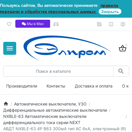
Пользуясь сайтом, Вы автоматически принимаете
правила
передачи и обработки персональных данных
Закрыть
Мы в Мах
0
Производители
Контакты
Доставка и оплата
О ко
Автоматические выключатели, УЗО
Дифференциальные автоматические выключатели
NXBLE-63 Автоматические выключатели
дифференциального тока серии NEXT
АВДТ NXBLE-63 4P B63 300мА тип AС 6кА, электронный (R)