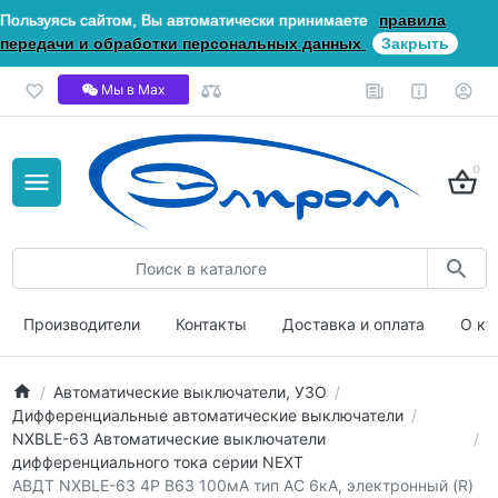
Пользуясь сайтом, Вы автоматически принимаете
правила
передачи и обработки персональных данных
Закрыть
Мы в Мах
0
Производители
Контакты
Доставка и оплата
О ко
Автоматические выключатели, УЗО
Дифференциальные автоматические выключатели
NXBLE-63 Автоматические выключатели
дифференциального тока серии NEXT
АВДТ NXBLE-63 4P B63 100мА тип AС 6кА, электронный (R)