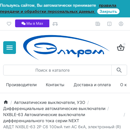
Пользуясь сайтом, Вы автоматически принимаете
правила
передачи и обработки персональных данных
Закрыть
Мы в Мах
0
Производители
Контакты
Доставка и оплата
О ко
Автоматические выключатели, УЗО
Дифференциальные автоматические выключатели
NXBLE-63 Автоматические выключатели
дифференциального тока серии NEXT
АВДТ NXBLE-63 2P C6 100мА тип AС 6кА, электронный (R)