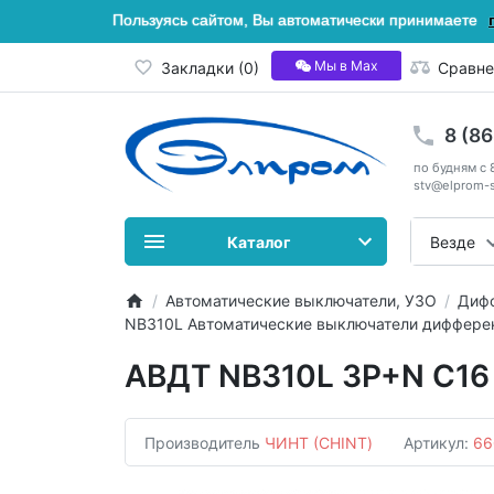
Пользуясь сайтом, Вы автоматически принимаете
Мы в Мах
Закладки (0)
Сравне
8 (8
по будням с 
stv@elprom-s
Каталог
Везде
Автоматические выключатели, УЗО
Дифф
NB310L Автоматические выключатели дифферен
АВДТ NB310L 3P+N C16 
Производитель
ЧИНТ (CHINT)
Артикул:
66