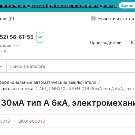
правила передачи и обработки персональных данных
Закры
ние (0)
Новости и статьи
652) 56-61-55
Производители
К
8:00 до 17:00
t.ru
еренциальные автоматические выключатели
циального тока
АВДТ NB310L 3P+N C16 30мА тип A 6кА, элек
30мА тип A 6кА, электромехани
0013
SKU:
660013