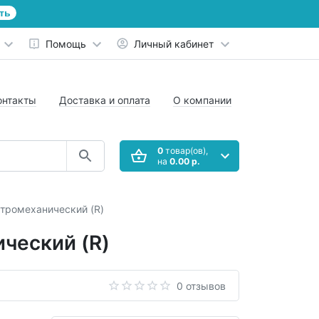
ть
Помощь
Личный кабинет
онтакты
Доставка и оплата
О компании
0
товар(ов),
на
0.00 р.
тромеханический (R)
ческий (R)
0 отзывов