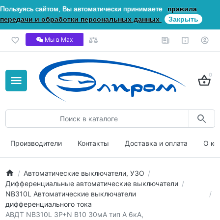
Пользуясь сайтом, Вы автоматически принимаете
правила
передачи и обработки персональных данных
Закрыть
Мы в Мах
0
Производители
Контакты
Доставка и оплата
О ко
Автоматические выключатели, УЗО
Дифференциальные автоматические выключатели
NB310L Автоматические выключатели
дифференциального тока
АВДТ NB310L 3P+N B10 30мА тип A 6кА,