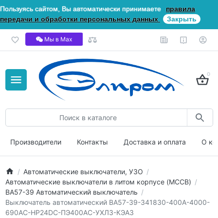
Пользуясь сайтом, Вы автоматически принимаете
правила
передачи и обработки персональных данных
Закрыть
Мы в Мах
0
Производители
Контакты
Доставка и оплата
О ко
Автоматические выключатели, УЗО
Автоматические выключатели в литом корпусе (MCCB)
ВА57-39 Автоматический выключатель
Выключатель автоматический ВА57-39-341830-400А-4000-
690AC-НР24DC-ПЭ400AC-УХЛ3-КЭАЗ