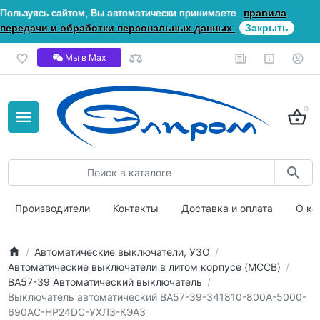
Пользуясь сайтом, Вы автоматически принимаете
правила
передачи и обработки персональных данных
Закрыть
Мы в Мах
0
Производители
Контакты
Доставка и оплата
О ко
Автоматические выключатели, УЗО
Автоматические выключатели в литом корпусе (MCCB)
ВА57-39 Автоматический выключатель
Выключатель автоматический ВА57-39-341810-800А-5000-
690AC-НР24DC-УХЛ3-КЭАЗ