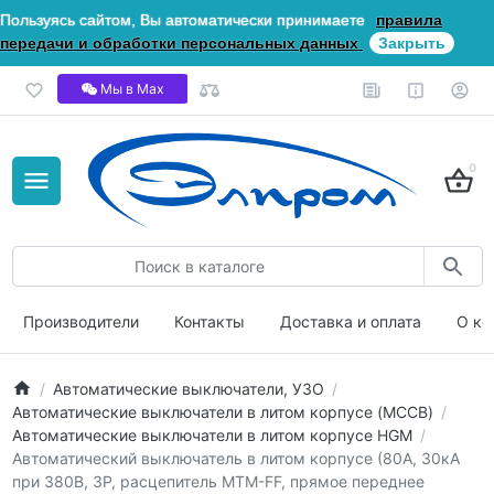
Пользуясь сайтом, Вы автоматически принимаете
правила
передачи и обработки персональных данных
Закрыть
Мы в Мах
0
Производители
Контакты
Доставка и оплата
О ко
Автоматические выключатели, УЗО
Автоматические выключатели в литом корпусе (MCCB)
Автоматические выключатели в литом корпусе HGM
Автоматический выключатель в литом корпусе (80А, 30кА
при 380В, 3P, расцепитель MTM-FF, прямое переднее