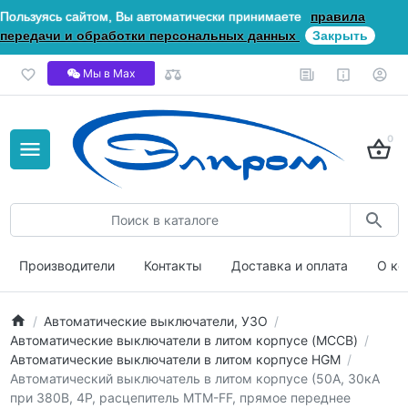
Пользуясь сайтом, Вы автоматически принимаете
правила
передачи и обработки персональных данных
Закрыть
Мы в Мах
0
Производители
Контакты
Доставка и оплата
О ко
Автоматические выключатели, УЗО
Автоматические выключатели в литом корпусе (MCCB)
Автоматические выключатели в литом корпусе HGM
Автоматический выключатель в литом корпусе (50А, 30кА
при 380В, 4P, расцепитель MTM-FF, прямое переднее