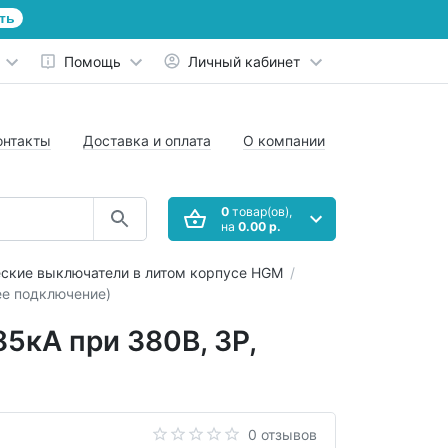
ть
Помощь
Личный кабинет
онтакты
Доставка и оплата
О компании
0
товар(ов),
на
0.00 р.
ские выключатели в литом корпусе HGM
ее подключение)
5кА при 380В, 3P,
0 отзывов