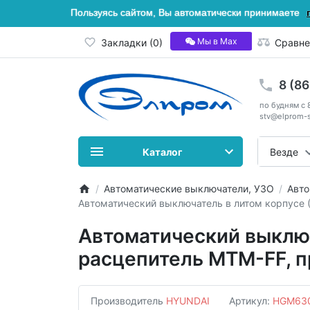
Пользуясь сайтом, Вы автоматически принимаете
Мы в Мах
Закладки (0)
Сравне
8 (8
по будням с 
stv@elprom-s
Каталог
Везде
Автоматические выключатели, УЗО
Авто
Автоматический выключатель в литом корпусе 
Автоматический выключ
расцепитель MTM-FF, 
Производитель
HYUNDAI
Артикул:
HGM63