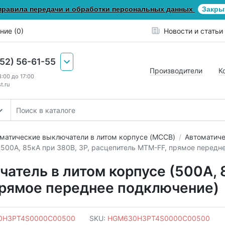
правила передачи и обработки персональных данных
Закры
ние (0)
Новости и статьи
652) 56-61-55
Производители
К
8:00 до 17:00
t.ru
матические выключатели в литом корпусе (MCCB)
Автоматиче
(500А, 85кА при 380В, 3P, расцепитель MTM-FF, прямое передн
атель в литом корпусе (500А, 8
прямое переднее подключение)
0H3PT4S0000C00500
SKU:
HGM630H3PT4S0000C00500