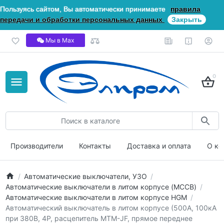
Пользуясь сайтом, Вы автоматически принимаете
правила
передачи и обработки персональных данных
Закрыть
Мы в Мах
0
Производители
Контакты
Доставка и оплата
О ко
Автоматические выключатели, УЗО
Автоматические выключатели в литом корпусе (MCCB)
Автоматические выключатели в литом корпусе HGM
Автоматический выключатель в литом корпусе (500А, 100кА
при 380В, 4P, расцепитель MTM-JF, прямое переднее