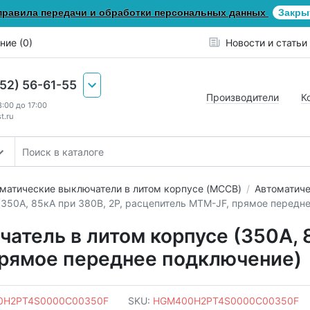
правила передачи и обработки персональных данных
Закры
ние (0)
Новости и статьи
652) 56-61-55
Производители
К
8:00 до 17:00
t.ru
матические выключатели в литом корпусе (MCCB)
Автоматиче
(350А, 85кА при 380В, 2P, расцепитель MTM-JF, прямое передн
тель в литом корпусе (350А, 8
прямое переднее подключение)
0H2PT4S0000C00350F
SKU:
HGM400H2PT4S0000C00350F