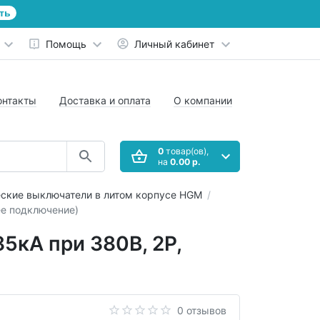
ть
Помощь
Личный кабинет
онтакты
Доставка и оплата
О компании
0
товар(ов),
на
0.00 р.
ские выключатели в литом корпусе HGM
ее подключение)
5кА при 380В, 2P,
0 отзывов