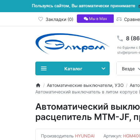
Пользуясь сайтом, Вы автоматически принимаете
Мы в Мах
Закладки (0)
Сравне
8 (8
по будням с 
stv@elprom-s
Каталог
Везде
Автоматические выключатели, УЗО
Авто
Автоматический выключатель в литом корпусе 
Автоматический выключа
расцепитель MTM-JF, 
Производитель
HYUNDAI
Артикул:
HGM40