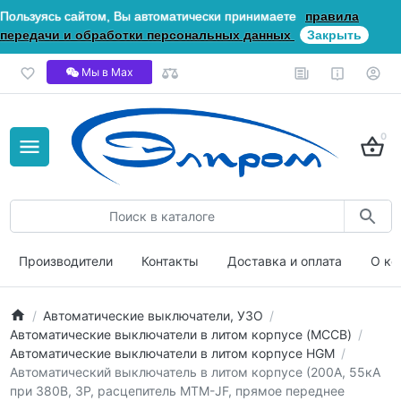
Пользуясь сайтом, Вы автоматически принимаете
правила
передачи и обработки персональных данных
Закрыть
Мы в Мах
0
Производители
Контакты
Доставка и оплата
О ко
Автоматические выключатели, УЗО
Автоматические выключатели в литом корпусе (MCCB)
Автоматические выключатели в литом корпусе HGM
Автоматический выключатель в литом корпусе (200А, 55кА
при 380В, 3P, расцепитель MTM-JF, прямое переднее