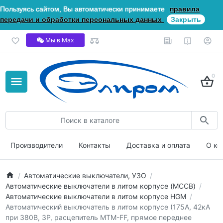
Пользуясь сайтом, Вы автоматически принимаете
правила
передачи и обработки персональных данных
Закрыть
Мы в Мах
0
Производители
Контакты
Доставка и оплата
О ко
Автоматические выключатели, УЗО
Автоматические выключатели в литом корпусе (MCCB)
Автоматические выключатели в литом корпусе HGM
Автоматический выключатель в литом корпусе (175А, 42кА
при 380В, 3P, расцепитель MTM-FF, прямое переднее