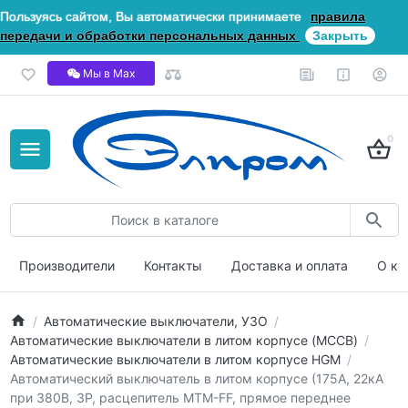
Пользуясь сайтом, Вы автоматически принимаете
правила
передачи и обработки персональных данных
Закрыть
Мы в Мах
0
Производители
Контакты
Доставка и оплата
О ко
Автоматические выключатели, УЗО
Автоматические выключатели в литом корпусе (MCCB)
Автоматические выключатели в литом корпусе HGM
Автоматический выключатель в литом корпусе (175А, 22кА
при 380В, 3P, расцепитель MTM-FF, прямое переднее