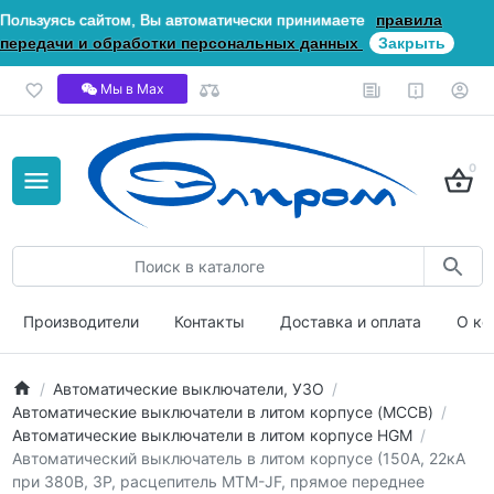
Пользуясь сайтом, Вы автоматически принимаете
правила
передачи и обработки персональных данных
Закрыть
Мы в Мах
0
Производители
Контакты
Доставка и оплата
О ко
Автоматические выключатели, УЗО
Автоматические выключатели в литом корпусе (MCCB)
Автоматические выключатели в литом корпусе HGM
Автоматический выключатель в литом корпусе (150А, 22кА
при 380В, 3P, расцепитель MTM-JF, прямое переднее