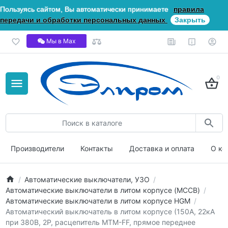
Пользуясь сайтом, Вы автоматически принимаете
правила
передачи и обработки персональных данных
Закрыть
Мы в Мах
0
Производители
Контакты
Доставка и оплата
О ко
Автоматические выключатели, УЗО
Автоматические выключатели в литом корпусе (MCCB)
Автоматические выключатели в литом корпусе HGM
Автоматический выключатель в литом корпусе (150А, 22кА
при 380В, 2P, расцепитель MTM-FF, прямое переднее