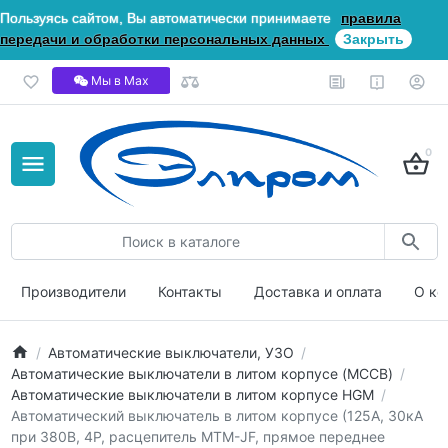
Пользуясь сайтом, Вы автоматически принимаете
правила
передачи и обработки персональных данных
Закрыть
Мы в Мах
0
Производители
Контакты
Доставка и оплата
О ко
Автоматические выключатели, УЗО
Автоматические выключатели в литом корпусе (MCCB)
Автоматические выключатели в литом корпусе HGM
Автоматический выключатель в литом корпусе (125А, 30кА
при 380В, 4P, расцепитель MTM-JF, прямое переднее